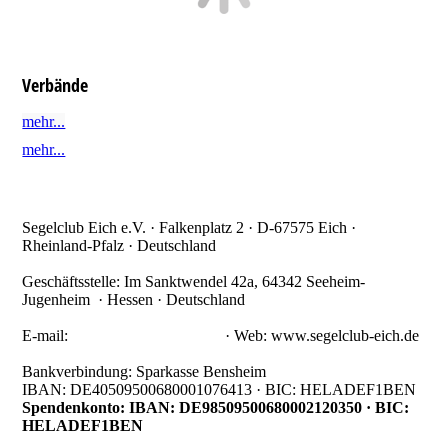
Verbände
mehr...
mehr...
Segelclub Eich e.V. · Falkenplatz 2 · D-67575 Eich ·
Rheinland-Pfalz · Deutschland
Geschäftsstelle: Im Sanktwendel 42a, 64342 Seeheim-
Jugenheim · Hessen · Deutschland
Telefon Geschäftsstelle: +49 151 - 1883 - 8034
E-mail:
info@segelclub-eich.de
· Web: www.segelclub-eich.de
Bankverbindung: Sparkasse Bensheim
IBAN: DE40509500680001076413 · BIC: HELADEF1BEN
Spendenkonto: IBAN: DE98509500680002120350 · BIC:
HELADEF1BEN