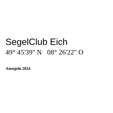
SegelClub Eich
49° 45'39'' N 08° 26'22'' O
Ansegeln 2024
_MG_6230
_MG_6232
_MG_6236