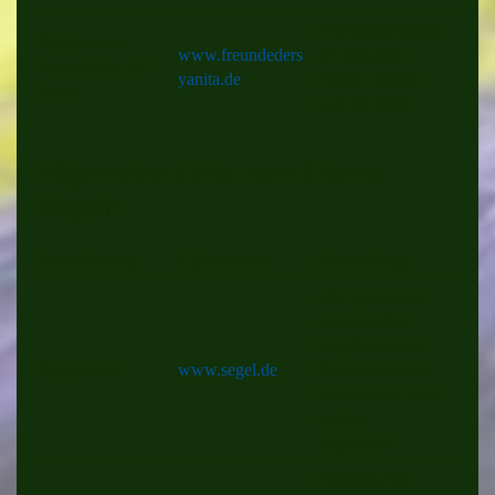
Segelkamaradsch
Förderverein
www.freundeders
aft zwischen
Freunde der SY
yanita.de
Eichern Segler
Anita
und der SKO
Allgemeine Links zum Thema
Segeln
Bezeichnung
Linkadresse
Bemerkung
sehr gutes, stets
aktualisiertes
Segelportal mit
Segelportal
www.segel.de
Bootsmarkt und
Nachrichten rund
um den
Segelsport
Europäisches