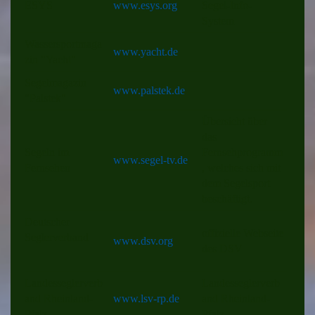
ESYS
www.esys.org
Segel-Info-
System
Wassersportmaga
www.yacht.de
zin "Yacht"
Segelmagazin
www.palstek.de
"Palstek"
Übersicht über
das
Segeln im
Fernsehprogramm
www.segel-tv.de
Fernsehen
, welches sich mit
dem Segelsport
beschäftigt.
Deutscher
offizielle Webseite
Seglerverband
www.dsv.org
des DSV
Landesseglerverb
Landesseglerverb
and Rheinland-
www.lsv-rp.de
and Rheinland-
Pfalz
Pfalz