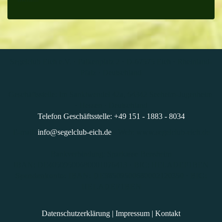
Segelclub Eich e.V. · Falkenplatz 2 · D-67575 Eich · Rheinland-
Pfalz · Deutschland
Geschäftsstelle: Im Sanktwendel 42a, 64342 Seeheim-Jugenheim
· Hessen · Deutschland
Telefon Geschäftsstelle: +49 151 - 1883 - 8034
E-mail:
info@segelclub-eich.de
· Web: www.segelclub-eich.de
Bankverbindung: Sparkasse Bensheim
IBAN: DE40509500680001076413 · BIC: HELADEF1BEN
Spendenkonto: IBAN: DE98509500680002120350 · BIC:
HELADEF1BEN
Datenschutzerklärung
|
Impressum
|
Kontakt