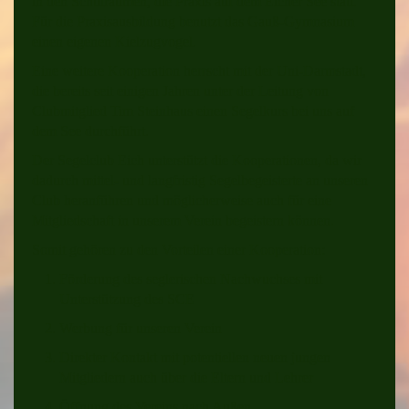
in den Schulräumen, die Praxis auf dem Eicher See statt.
Für die Praxisausbildung benutzt das Gauß-Gymnasium
einen eigenen Kielzugvogel.
Eine weitere Kooperation herrscht mit der Uni-Darmstadt,
die bereits seit einigen Jahren unter der Leitung von
Clubmitglied Tim Steinhaus einen Segelkurs bei uns auf
dem See durchführt.
Der Segelclub Eich unterstützt die Kooperationen, da wir
dadurch mittel- und langfristig Segelbegeisterte an unseren
Club heranführen und möglicherweise auch für eine
Mitgliedschaft in unserem Verein begeistern können.
Somit gehören zu den Vorteilen einer Kooperation:
Förderung des seglerischen Nachwuchses mit
Unterstützung des SCE
Werbung für unseren Verein
Direkter Kontakt mit potentiellen neuen jungen
Mitgliedern auch über die Eltern und Lehrer
Öffnung des Vereins nach Außen