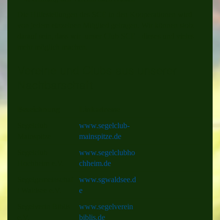
Die Hilfestellungen des SCE in den Kooperationen wird
von jedem einzelnen Mitglied getragen. Wir können stolz
darauf sein, dass wir -unser Club SCE - dieses und vieles
mehr möglich machen.
Vereine und Clubs aus unserer
Nachbarschaft
Bezeichnung
Linkadresse
Segelclub
www.segelclub-
Mainspitze
mainspitze.de
Segelclub
www.segelclubho
Hochheim e.V.
chheim.de
Segelgemeinschaf
www.sgwaldsee.d
t Waldsee e.V.
e
Segelverin Biblis
www.segelverein
e.V.
biblis.de