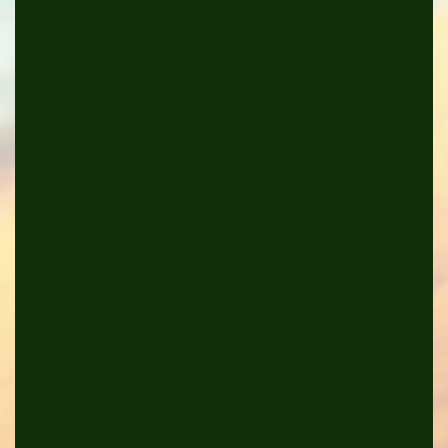
Ein Club lebt nicht nur allein von seinen Mitgliedern,
sondern - und vor allem nur - durch die Möglichkeiten, die
dieser seinen Mitgliedern und zukünftigen Mitgliedern
bietet.
Da dies alles nicht alleine durch Eigenarbeit geleistet
werden kann sind Kooperationen erforderlich. In
Verbindung mit unserem Club haben unsere Mitglieder die
Möglichkeit mit der SY Anita auf große Fahrt zu gehen.
(Leider ist dieses schöne Schiff der Segelkameradschaft
Ostsee im Augenblick an Land und wartet auf eine
Generalüberholung.)
Aber nicht immer sind wir es, die einen eigenen direkten
Nutzen aus einer Kooperation haben. Über die
Kooperationen haben wir auch die Möglichkeit, dass
Segelinteressenten das Segeln in unserem Club lernen. So
z.B. die Schüler des Gauß-Gymnasiums in Worms. Das
Gauß-Gymnasium Worms bietet Segeln als Wahlpflichtfach
an. In diesem Rahmen können die Schüler auch den Segel-
und Motorbootschein Binnen erwerben. Die Theorie findet